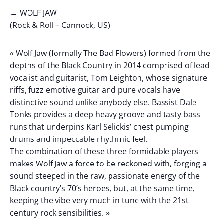
→ WOLF JAW
(Rock & Roll – Cannock, US)
« Wolf Jaw (formally The Bad Flowers) formed from the
depths of the Black Country in 2014 comprised of lead
vocalist and guitarist, Tom Leighton, whose signature
riffs, fuzz emotive guitar and pure vocals have
distinctive sound unlike anybody else. Bassist Dale
Tonks provides a deep heavy groove and tasty bass
runs that underpins Karl Selickis’ chest pumping
drums and impeccable rhythmic feel.
The combination of these three formidable players
makes Wolf Jaw a force to be reckoned with, forging a
sound steeped in the raw, passionate energy of the
Black country’s 70’s heroes, but, at the same time,
keeping the vibe very much in tune with the 21st
century rock sensibilities. »