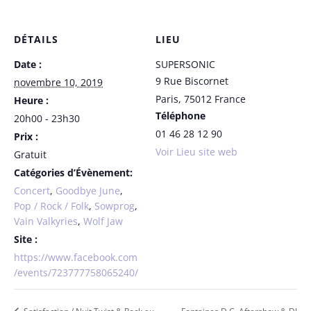
DÉTAILS
LIEU
Date :
SUPERSONIC
9 Rue Biscornet
novembre 10, 2019
Paris
,
75012
France
Heure :
Téléphone
20h00 - 23h30
01 46 28 12 90
Prix :
Voir Lieu site web
Gratuit
Catégories d’Évènement:
Concert
,
Goodbye June
,
Pop / Rock / Folk
,
Sowprog
,
Vain Valkyries
,
Wolf Jaw
Site :
https://www.facebook.com
/events/723777758065240/