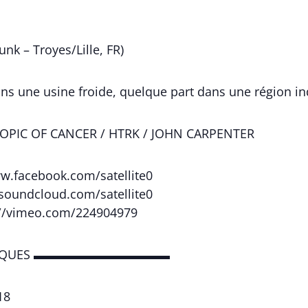
nk – Troyes/Lille, FR)
ns une usine froide, quelque part dans une région ind
TROPIC OF CANCER / HTRK / JOHN CARPENTER
ww.facebook.com/satellite0
/soundcloud.com/satellite0
://vimeo.com/224904979
ATIQUES ▬▬▬▬▬▬▬▬▬▬▬
18