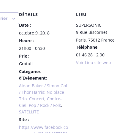
DÉTAILS
LIEU
rier
Date :
SUPERSONIC
9 Rue Biscornet
octobre 9, 2018
Paris
,
75012
France
Heure :
Téléphone
21h00 - 0h30
01 46 28 12 90
Prix :
Voir Lieu site web
Gratuit
Catégories
d’Évènement:
Aidan Baker / Simon Goff
/ Thor Harris: No place
Trio
,
Concert
,
Contre-
Ciel
,
Pop / Rock / Folk
,
SATELLITE
Site :
https://www.facebook.co