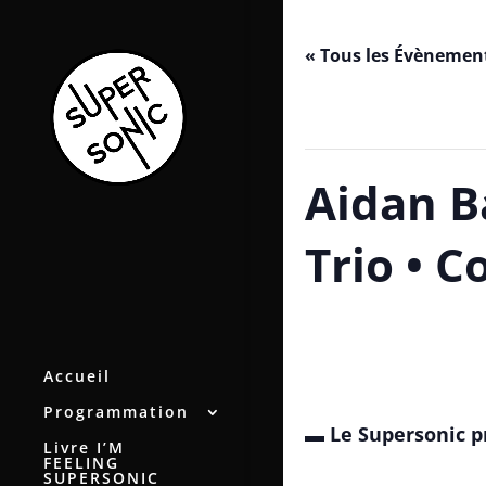
« Tous les Évènemen
Cet évènement est passé.
Aidan B
Trio • C
octobre 9, 2018 / 21h00
-
0h
Accueil
Programmation
▬ Le Supersonic 
Livre I’M
FEELING
SUPERSONIC