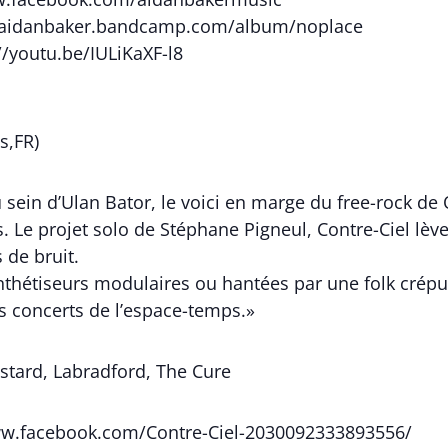
//aidanbaker.bandcamp.com/album/noplace
//youtu.be/IULiKaXF-l8
s,FR)
au sein d’Ulan Bator, le voici en marge du free-rock d
. Le projet solo de Stéphane Pigneul, Contre-Ciel lèv
 de bruit.
thétiseurs modulaires ou hantées par une folk crépus
 concerts de l’espace-temps.»
ästard, Labradford, The Cure
www.facebook.com/Contre-Ciel-2030092333893556/