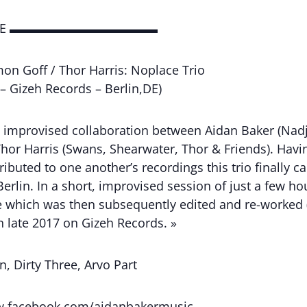
IBRE ▬▬▬▬▬▬▬▬▬▬▬▬
on Goff / Thor Harris: Noplace Trio
– Gizeh Records – Berlin,DE)
n improvised collaboration between Aidan Baker (Nadja
hor Harris (Swans, Shearwater, Thor & Friends). Hav
ributed to one another’s recordings this trio finally 
erlin. In a short, improvised session of just a few h
e which was then subsequently edited and re-worked 
n late 2017 on Gizeh Records. »
n, Dirty Three, Arvo Part
ww.facebook.com/aidanbakermusic