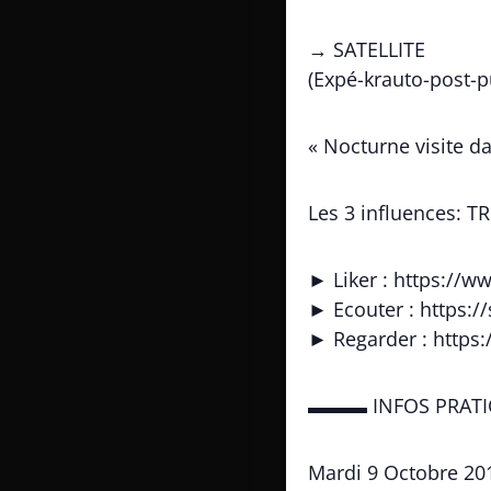
→ SATELLITE
(Expé-krauto-post-pu
« Nocturne visite da
Les 3 influences: 
► Liker : https://w
► Ecouter : https:/
► Regarder : https
▬▬▬ INFOS PR
Mardi 9 Octobre 20