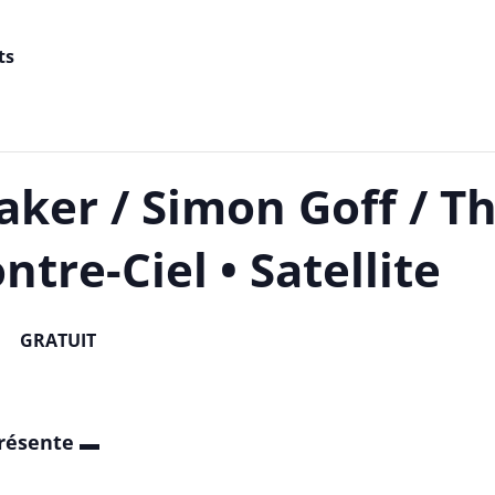
ts
aker / Simon Goff / Th
ontre-Ciel • Satellite
GRATUIT
30
présente ▬