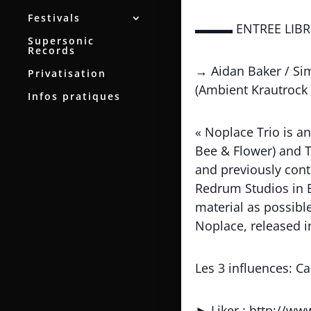
Festivals
▬▬▬ ENTREE L
Supersonic
Records
→ Aidan Baker / Sim
Privatisation
(Ambient Krautrock 
Infos pratiques
« Noplace Trio is a
Bee & Flower) and T
and previously cont
Redrum Studios in B
material as possibl
Noplace, released i
Les 3 influences: Ca
► Liker : http://w