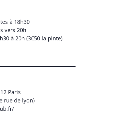
tes à 18h30
s vers 20h
30 à 20h (3€50 la pinte)
▬▬▬▬▬▬▬▬▬▬▬▬▬▬
012 Paris
ie rue de lyon)
ub.fr/